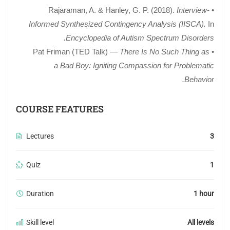
Interview-
• Rajaraman, A. & Hanley, G. P. (2018).
Informed Synthesized Contingency Analysis (IISCA).
In
Encyclopedia of Autism Spectrum Disorders.
There Is No Such Thing as
• Pat Friman (TED Talk) —
a Bad Boy: Igniting Compassion for Problematic
Behavior.
COURSE FEATURES
Lectures
3
Quiz
1
Duration
1 hour
Skill level
All levels