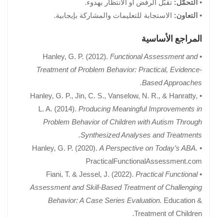
تقبّل الرفض أو الانتظار بهدوء.
التحمّل:
•
الاستجابة للتعليمات والمشاركة بإيجابية.
التعاون:
•
المراجع الأساسية
Functional Assessment and
• Hanley, G. P. (2012).
Treatment of Problem Behavior: Practical, Evidence-
Based Approaches.
• Hanley, G. P., Jin, C. S., Vanselow, N. R., & Hanratty,
L. A. (2014).
Producing Meaningful Improvements in
Problem Behavior of Children with Autism Through
Synthesized Analyses and Treatments.
A Perspective on Today’s ABA.
• Hanley, G. P. (2020).
PracticalFunctionalAssessment.com
Practical Functional
• Fiani, T. & Jessel, J. (2022).
Assessment and Skill-Based Treatment of Challenging
Behavior: A Case Series Evaluation.
Education &
Treatment of Children.